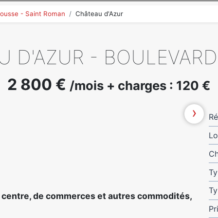
ousse - Saint Roman
Château d'Azur
 D'AZUR - BOULEVARD 
2 800 €
/mois + charges : 120 €
›
Ré
Lo
Ch
Ty
Ty
du centre, de commerces et autres commodités,
Pr