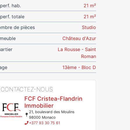
perf. hab.
21 m²
perf. totale
21 m²
mbre de pièces
Studio
meuble
Château d'Azur
artier
La Rousse - Saint
Roman
age
13ème - Bloc D
CONTACTEZ-NOUS
FCF Cristea-Flandrin
Immobilier
21, boulevard des Moulins
98000 Monaco
+377 93 30 75 61