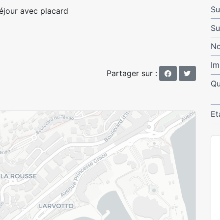
Su
séjour avec placard
Su
No
Im
Partager sur :
Qu
Et