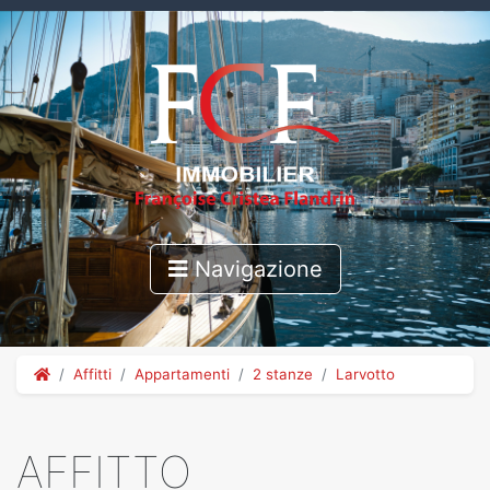
Navigazione
Affitti
Appartamenti
2 stanze
Larvotto
AFFITTO