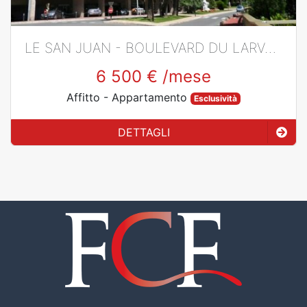
LE SAN JUAN - BOULEVARD DU LARVOTTO
6 500 €
/mese
Affitto
- Appartamento
Esclusività
DETTAGLI