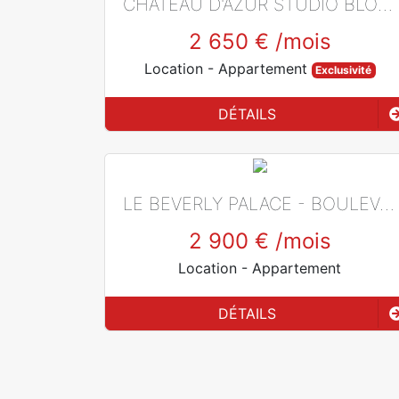
CHÂTEAU D'AZUR STUDIO BLOC C - BOULEVARD D'ITALIE
2 650 €
/mois
Location
- Appartement
Exclusivité
DÉTAILS
LE BEVERLY PALACE - BOULEVARD DE BELGIQUE
2 900 €
/mois
Location
- Appartement
DÉTAILS